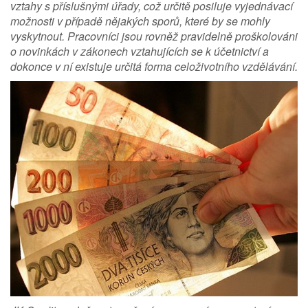
vztahy s příslušnými úřady, což určitě posiluje vyjednávací
možnosti v případě nějakých sporů, které by se mohly
vyskytnout. Pracovníci jsou rovněž pravidelně proškolováni
o novinkách v zákonech vztahujících se k účetnictví a
dokonce v ní existuje určitá forma celoživotního vzdělávání.