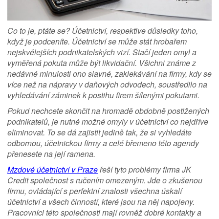
Co to je, ptáte se? Účetnictví, respektive důsledky toho,
když je podceníte. Účetnictví se může stát hrobařem
nejskvělejších podnikatelských vizí. Stačí jeden omyl a
vyměřená pokuta může být likvidační. Všichni známe z
nedávné minulosti ono slavné, zaklekávání na firmy, kdy se
více než na nápravy v daňových odvodech, soustředilo na
vyhledávání záminek k postihu firem šílenými pokutami.
Pokud nechcete skončit na hromadě obdobně postižených
podnikatelů, je nutné možné omyly v účetnictví co nejdříve
eliminovat. To se dá zajistit jedině tak, že si vyhledáte
odbornou, účetnickou firmy a celé břemeno této agendy
přenesete na její ramena.
Mzdové účetnictví v Praze
řeší tyto problémy firma JK
Credit společnost s ručením omezeným. Jde o zkušenou
firmu, ovládající s perfektní znalosti všechna úskalí
účetnictví a všech činností, které jsou na něj napojeny.
Pracovníci této společnosti mají rovněž dobré kontakty a