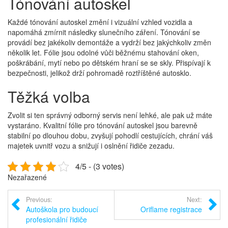
Tónování autoskel
Každé tónování autoskel změní i vizuální vzhled vozidla a
napomáhá zmírnit následky slunečního záření. Tónování se
provádí bez jakékoliv demontáže a vydrží bez jakýchkoliv změn
několik let. Fólie jsou odolné vůči běžnému stahování oken,
poškrábání, mytí nebo po dětském hraní se se skly. Přispívají k
bezpečnosti, jelikož drží pohromadě roztříštěné autosklo.
Těžká volba
Zvolit si ten správný odborný servis není lehké, ale pak už máte
vystaráno. Kvalitní fólie pro
tónování autoskel
jsou barevně
stabilní po dlouhou dobu, zvyšují pohodlí cestujících, chrání váš
majetek uvnitř vozu a snižují i oslnění řidiče zezadu.
4/5 - (3 votes)
Nezařazené
Previous:
Next:
Autoškola pro budoucí
Oriflame registrace
profesionální řidiče