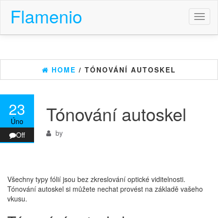
Flamenio
Toggl
naviga
HOME
/ TÓNOVÁNÍ AUTOSKEL
23
Tónování autoskel
Úno
by
Off
Všechny typy fólií jsou bez zkreslování optické viditelnosti.
Tónování autoskel si můžete nechat provést na základě vašeho
vkusu.