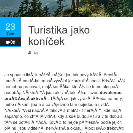
23
Turistika jako
Čvn
koníček
Off
by
Je spousta lidÃ­, kteÅ™Ã­ leÅ¾et jen tak nevydrÅ¾Ã­. ProstÄ›
musÃ­ nÄ›co dÄ›lat, musÃ­ vyvÃ­jet jakoukoli Äinnost. KdyÅ¾ uÅ¾
nemohou pracovat, majÃ­ konÃ­Äka, kterÃ½ se tomu alespoÅˆ
podobÃ¡. NÄ›kteÅ™Ã­ jsou aktivnÃ­ tak, Å¾e i svou
dovolenou
proÅ¾Ã­vajÃ­ aktivnÄ›
. TÄ›Å¡Ã­ se, jak vyrazÃ­ tÅ™eba na hory,
nebo nÄ›kam jinam a co vÅ¡echno tam objedou a uvidÃ­.
NÄ›kteÅ™Ã­ si napÃ­Å¡Ã­ takovÃ½ malÃ½ itinerÃ¡Å™, kde majÃ­
zapsÃ¡no, co chtÄ›jÃ­ vidÄ›t, kdy a kde budou v tu a v tu dobu a
tÃ­m se potÃ© Å™Ã­dÃ­. KdyÅ¾ to nejde pÅ™esnÄ› podle jejich
plÃ¡nu, jsou viditelnÄ› nervÃ³znÃ­ a okusuji Å¡pici svÃ© trekovÃ©