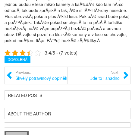
jednou budou v lese mikro kamery a kaÅ¾dÃ½ kdo tam nÄ›co
odhodÃ­, tak bude zprÃ¡skÃ¡n tak, Å¾e si tÅ™i tÃ½dny nesedne.
Plus obrovskÃ¡ pokuta plus Ãºklid lesa. Pak uÅ¾ snad bude pokoj
a poÅ™Ã¡dek. TakÅ¾e pokud se chystÃ¡te na pÄ›Å¡Ã­ turistiku,
nezbÃ½vÃ¡ neÅ¾ vÃ¡m popÅ™Ã¡t hezkÃ© poÄasÃ­ a pevnou
obuv. DÃ¡vejte si pozor na kluzkÃ© kameny a v lese se chovejte,
pokud moÅ¾no tiÅ¡e. PÅ™eji hezkÃ© zÃ¡Å¾itky.Â
3.4/5 - (7 votes)
DOVOLENÁ
Previous:
Next:
Skvělý potravinový doplněk
Jde to i snadno
RELATED POSTS
ABOUT THE AUTHOR