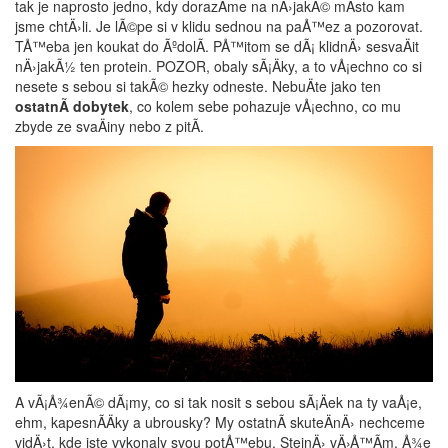
tak je naprosto jedno, kdy dorazÃ­me na nÄ›jakÃ© mÃ­sto kam
jsme chtÄ›li. Je lÃ©pe si v klidu sednou na paÅ™ez a pozorovat.
TÅ™eba jen koukat do ÃºdolÃ­. PÅ™itom se dÃ¡ klidnÄ› sesvaÄit
nÄ›jakÃ½ ten protein. POZOR, obaly sÃ¡Äky, a to vÅ¡echno co si
nesete s sebou si takÃ© hezky odneste. NebuÄte jako ten
ostatnÃ­ dobytek
, co kolem sebe pohazuje vÅ¡echno, co mu
zbyde ze svaÄiny nebo z pitÃ­.
A vÃ¡Å¾enÃ© dÃ¡my, co si tak nosit s sebou sÃ¡Äek na ty vaÅ¡e,
ehm, kapesnÃ­Äky a ubrousky? My ostatnÃ­ skuteÄnÄ› nechceme
vidÄ›t, kde jste vykonaly svou potÅ™ebu. StejnÄ› vÄ›Å™Ã­m, Å¾e