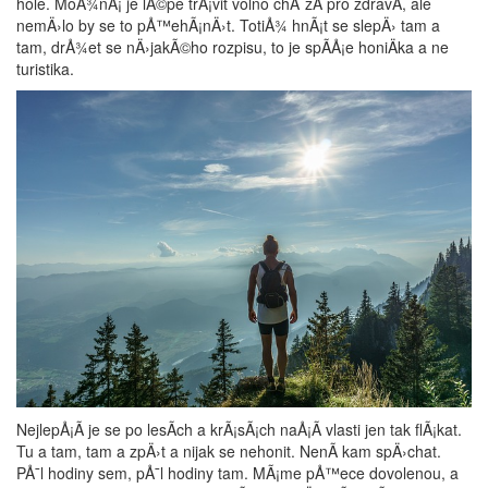
hole. MoÅ¾nÃ¡ je lÃ©pe trÃ¡vit volno chÅ¯zÃ­ pro zdravÃ­, ale
nemÄ›lo by se to pÅ™ehÃ¡nÄ›t. TotiÅ¾ hnÃ¡t se slepÄ› tam a
tam, drÅ¾et se nÄ›jakÃ©ho rozpisu, to je spÃ­Å¡e honiÄka a ne
turistika.
NejlepÅ¡Ã­ je se po lesÃ­ch a krÃ¡sÃ¡ch naÅ¡Ã­ vlasti jen tak flÃ¡kat.
Tu a tam, tam a zpÄ›t a nijak se nehonit. NenÃ­ kam spÄ›chat.
PÅ¯l hodiny sem, pÅ¯l hodiny tam. MÃ¡me pÅ™ece dovolenou, a