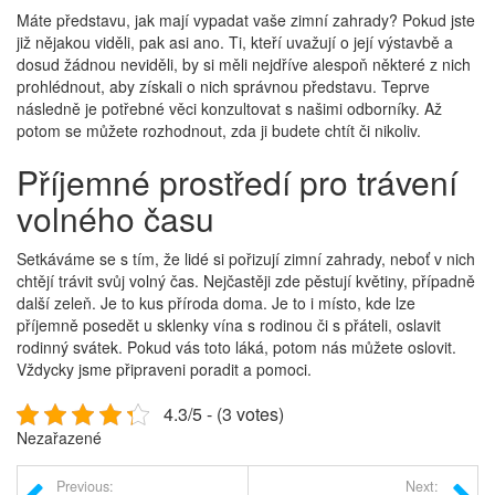
Máte představu, jak mají vypadat vaše
zimní zahrady
? Pokud jste
již nějakou viděli, pak asi ano. Ti, kteří uvažují o její výstavbě a
dosud žádnou neviděli, by si měli nejdříve alespoň některé z nich
prohlédnout, aby získali o nich správnou představu. Teprve
následně je potřebné věci konzultovat s našimi odborníky. Až
potom se můžete rozhodnout, zda ji budete chtít či nikoliv.
Příjemné prostředí pro trávení
volného času
Setkáváme se s tím, že lidé si pořizují zimní zahrady, neboť v nich
chtějí trávit svůj volný čas. Nejčastěji zde pěstují květiny, případně
další zeleň. Je to kus příroda doma. Je to i místo, kde lze
příjemně posedět u sklenky vína s rodinou či s přáteli, oslavit
rodinný svátek. Pokud vás toto láká, potom nás můžete oslovit.
Vždycky jsme připraveni poradit a pomoci.
4.3/5 - (3 votes)
Nezařazené
Previous:
Next: