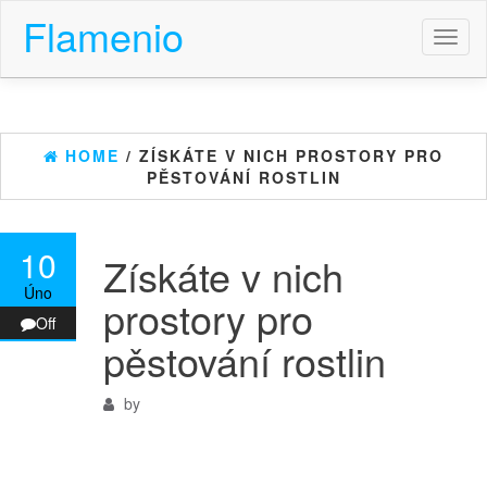
Flamenio
Toggl
naviga
HOME
/ ZÍSKÁTE V NICH PROSTORY PRO
PĚSTOVÁNÍ ROSTLIN
10
Získáte v nich
Úno
prostory pro
Off
pěstování rostlin
by