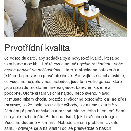
Prvotřídní kvalita
Je velice důležité, aby sedačka byla nevysoké kvalitě, která se
vám bude moc líbit. Určitě byste se měli
rychle rozhodnout nebo
aspoň podívat na naši nabídku
, která je přehledně seřazená a
jistě bude pro vás to pravé ořechové. Podívejte se sami a uvidíte,
co všechno najdete v naší nabídce, jsou tam velké gauče, které
jsou opravdu prostorné, menší gauče, barevné, kožené a
podobně. Určitě si tam všichni najdou něco svého. Navíc
nemusíte nikam chodit, protože si všechno objednáte
online přes
internet
, takže tohle jsou veliké výhody, tak na nic už určitě v
žádném případě nečekejte a rozhodněte se třeba hned teď. Sami
se rychle rozhodněte. Budete nadšení, jak to všechno funguje.
Všechno dodáme v termínu. Nebude s ničím problém. Uvidíte
sami. Podívejte se a na vlastní oči se přesvědčte o našich