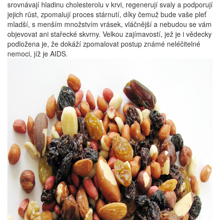
srovnávají hladinu cholesterolu v krvi, regenerují svaly a podporují
jejich růst, zpomalují proces stárnutí, díky čemuž bude vaše pleť
mladší, s menším množstvím vrásek, vláčnější a nebudou se vám
objevovat ani stařecké skvrny. Velkou zajímavostí, jež je i vědecky
podložena je, že dokáží zpomalovat postup známé neléčitelné
nemoci, jíž je AIDS.