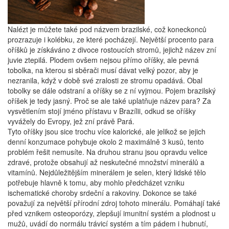
Nalézt je můžete také pod názvem brazilské, což koneckonců
prozrazuje i kolébku, ze které pocházejí. Největší procento para
oříšků je získáváno z divoce rostoucích stromů, jejichž název zní
juvie ztepilá. Plodem ovšem nejsou přímo oříšky, ale pevná
tobolka, na kterou si sběrači musí dávat velký pozor, aby je
nezranila, když v době své zralosti ze stromu opadává. Obal
tobolky se dále odstraní a oříšky se z ní vyjmou. Pojem brazilský
oříšek je tedy jasný. Proč se ale také uplatňuje název para? Za
vysvětlením stojí jméno přístavu v Brazílii, odkud se oříšky
vyvážely do Evropy, jež zní právě Pará.
Tyto oříšky jsou sice trochu více kalorické, ale jelikož se jejich
denní konzumace pohybuje okolo 2 maximálně 3 kusů, tento
problém řešit nemusíte. Na druhou stranu jsou opravdu velice
zdravé, protože obsahují až neskutečné množství minerálů a
vitamínů. Nejdůležitějším minerálem je selen, který lidské tělo
potřebuje hlavně k tomu, aby mohlo předcházet vzniku
ischematické choroby srdeční a rakoviny. Dokonce se také
považují za největší přírodní zdroj tohoto minerálu. Pomáhají také
před vznikem osteoporózy, zlepšují imunitní systém a plodnost u
mužů, uvádí do normálu trávicí systém a tím pádem i hubnutí,