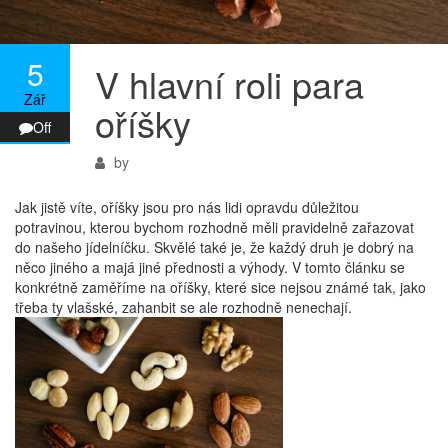
5
V hlavní roli para
Zář
oříšky
Off
by
Jak jistě víte, oříšky jsou pro nás lidi opravdu důležitou
potravinou, kterou bychom rozhodně měli pravidelně zařazovat
do našeho jídelníčku. Skvělé také je, že každý druh je dobrý na
něco jiného a majá jiné přednosti a výhody. V tomto článku se
konkrétně zaměříme na oříšky, které sice nejsou známé tak, jako
třeba ty vlašské, zahanbit se ale rozhodně nenechají.