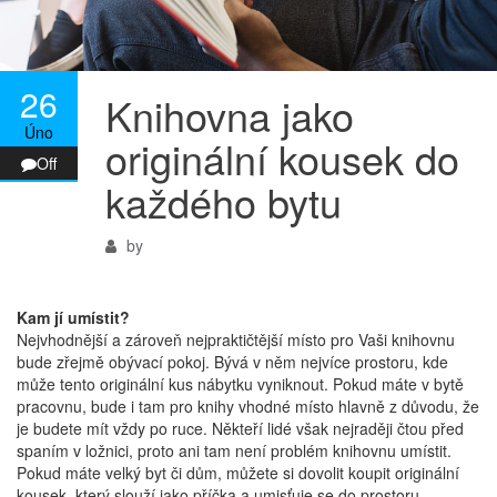
26
Knihovna jako
Úno
originální kousek do
Off
každého bytu
by
Kam jí umístit?
Nejvhodnější a zároveň nejpraktičtější místo pro Vaši knihovnu
bude zřejmě obývací pokoj. Bývá v něm nejvíce prostoru, kde
může tento originální kus nábytku vyniknout. Pokud máte v bytě
pracovnu, bude i tam pro knihy vhodné místo hlavně z důvodu, že
je budete mít vždy po ruce. Někteří lidé však nejraději čtou před
spaním v ložnici, proto ani tam není problém knihovnu umístit.
Pokud máte velký byt či dům, můžete si dovolit koupit originální
kousek, který slouží jako příčka a umisťuje se do prostoru.