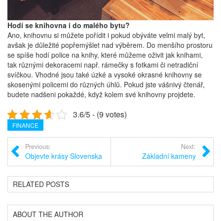
Hodí se knihovna i do malého bytu?
Ano, knihovnu si můžete pořídit i pokud obýváte velmi malý byt,
avšak je důležité popřemýšlet nad výběrem. Do menšího prostoru
se spíše hodí police na knihy, které můžeme oživit jak knihami,
tak různými dekoracemi např. rámečky s fotkami či netradiční
svíčkou. Vhodné jsou také úzké a vysoké okrasné knihovny se
skosenými policemi do různých úhlů. Pokud jste vášnivý čtenář,
budete nadšeni pokaždé, když kolem své knihovny projdete.
3.6/5 - (9 votes)
FINANCE
Previous:
Next:
Objevte krásy Slovenska
Základní kameny
RELATED POSTS
ABOUT THE AUTHOR