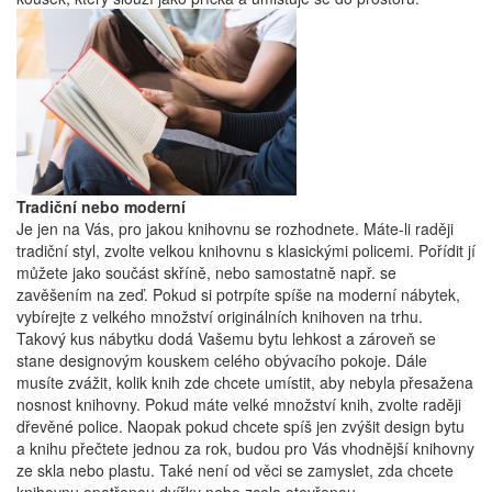
Tradiční nebo moderní
Je jen na Vás, pro jakou knihovnu se rozhodnete. Máte-li raději
tradiční styl, zvolte velkou knihovnu s klasickými policemi. Pořídit jí
můžete jako součást skříně, nebo samostatně např. se
zavěšením na zeď. Pokud si potrpíte spíše na moderní nábytek,
vybírejte z velkého množství originálních knihoven na trhu.
Takový kus nábytku dodá Vašemu bytu lehkost a zároveň se
stane designovým kouskem celého obývacího pokoje. Dále
musíte zvážit, kolik knih zde chcete umístit, aby nebyla přesažena
nosnost knihovny. Pokud máte velké množství knih, zvolte raději
dřevěné police. Naopak pokud chcete spíš jen zvýšit design bytu
a knihu přečtete jednou za rok, budou pro Vás vhodnější knihovny
ze skla nebo plastu. Také není od věci se zamyslet, zda chcete
knihovnu opatřenou dvířky nebo zcela otevřenou.